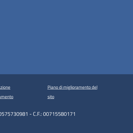
zione
Piano di miglioramento del
amento
sito
 00575730981 - C.F.: 00715580171