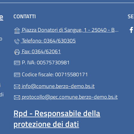
e
CONTATTI
SE
Piazza Donatori di Sangue, 1 - 25040 - Berzo Demo (BS)
lo
Telefono: 0364/630305
Fax: 0364/62061
P. IVA: 00575730981
Codice fiscale: 00715580171
i
info@comune.berzo-demo.bs.it
di
protocollo@pec.comune.berzo-demo.bs.it
Rpd - Responsabile della
protezione dei dati