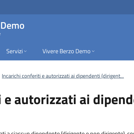
e autorizzati ai dipe
o Demo
e
Servizi
Vivere Berzo Demo
Incarichi conferiti e autorizzati ai dipendenti (dirigent...
i e autorizzati ai dipend
zati a ciascun dipendente (dirigente e non dirigente), co