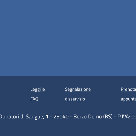
a
Leggi le
Segnalazione
Prenota
 in un'altra scheda).
FAQ
disservizio
appunt
Donatori di Sangue, 1 - 25040 - Berzo Demo (BS) - P.IVA: