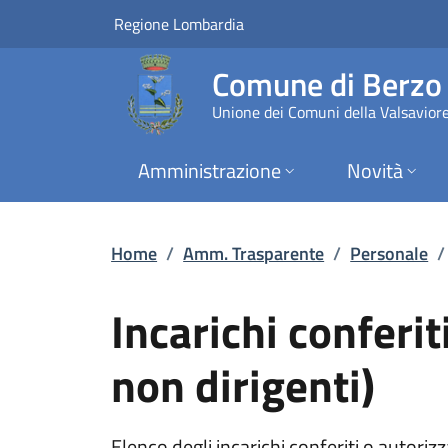
Incarichi conferiti 
Vai al contenuto principale
(apre in un'altra scheda).
Regione Lombardia
Comune di Berz
Unione dei Comuni della Valsavior
Amministrazione
Novità
Home
/
Amm. Trasparente
/
Personale
/
Incarichi conferit
non dirigenti)
Elenco degli incarichi conferiti o autoriz