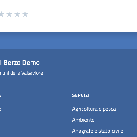
 da 1 a 5 stelle la pagina
ta 1 stelle su 5
aluta 2 stelle su 5
Valuta 3 stelle su 5
Valuta 4 stelle su 5
Valuta 5 stelle su 5
i Berzo Demo
uni della Valsaviore
À
SERVIZI
e
Agricoltura e pesca
Ambiente
Anagrafe e stato civile