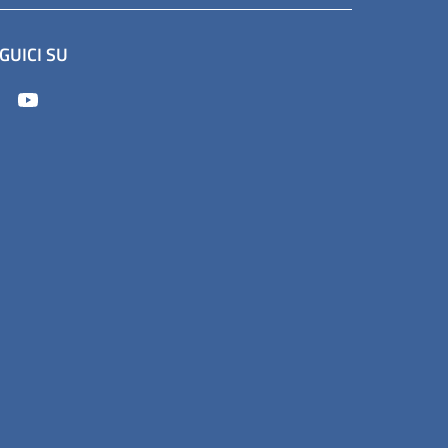
GUICI SU
(apre in un'altra scheda).