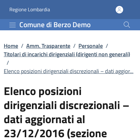
Elenco posizioni dirigen
Vai al contenuto principale
(apre in un'altra scheda).
Regione Lombardia
Comune di Berzo Demo
Home
/
Amm. Trasparente
/
Personale
/
Titolari di incarichi dirigenziali (dirigenti non generali)
/
Elenco posizioni dirigenziali discrezionali – dati aggior...
Elenco posizioni
dirigenziali discrezionali –
dati aggiornati al
23/12/2016 (sezione