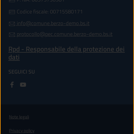
Codice fiscale: 00715580171
info@comune.berzo-demo.bs.it
protocollo@pec.comune.berzo-demo.bs.it
Rpd - Responsabile della protezione dei
dati
SEGUICI SU
Note legali
Privacy policy