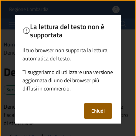
Denunciare una nascita
Vai al contenuto principale
(apre in un'altra scheda).
Regione Lombardia
Comune di Berzo Demo
La lettura del testo non è
supportata
Home
/
Servizi
/
Anagrafe e stato civile
/
Il tuo browser non supporta la lettura
Denunciare una nascita
automatica del testo.
Denunciare una nascita
Ti suggeriamo di utilizzare una versione
aggiornata di uno dei browser più
diffusi in commercio.
Servizio attivo
Denuncia la nascita per ottenere il rilascio del codice
Chiudi
fiscale e la registrazione dell'atto di nascita sul registro
di stato civile