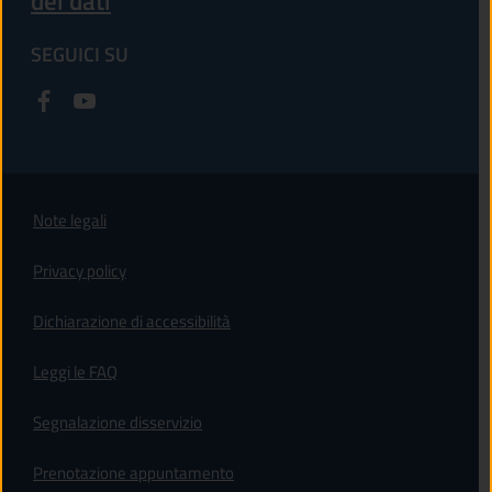
dei dati
SEGUICI SU
Note legali
Privacy policy
(apre in un'altra scheda).
Dichiarazione di accessibilità
Leggi le FAQ
Segnalazione disservizio
Prenotazione appuntamento