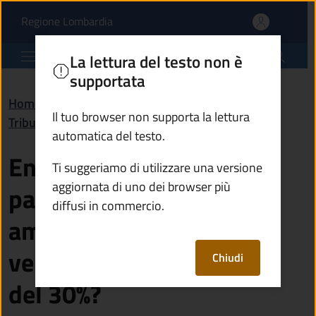
Entro quanti giorni dev
Vai al contenuto principale
(apre in un'altra scheda).
Regione Lombardia
Comune di Berzo Demo
La lettura del testo non è
supportata
Home
/
Domande frequenti (FAQ)
/
Il tuo browser non supporta la lettura
Tributi, finanze e contravvenzioni
automatica del testo.
Entro quanti giorni devo
Ti suggeriamo di utilizzare una versione
aggiornata di uno dei browser più
pagare la sanzione
diffusi in commercio.
amministrativa per poter
versare l’importo ridotto
Chiudi
del 30%?