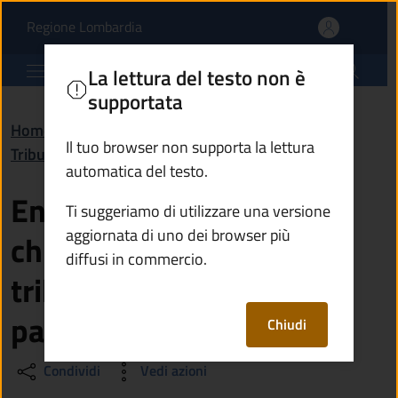
Entro quanti anni posso 
Vai al contenuto principale
(apre in un'altra scheda).
Regione Lombardia
Comune di Berzo Demo
La lettura del testo non è
supportata
Home
/
Domande frequenti (FAQ)
/
Il tuo browser non supporta la lettura
Tributi, finanze e contravvenzioni
automatica del testo.
Entro quanti anni posso
Ti suggeriamo di utilizzare una versione
aggiornata di uno dei browser più
chiedere il rimborso dei
diffusi in commercio.
tributi non dovuti che ho
pagato?
Chiudi
Condividi
Vedi azioni